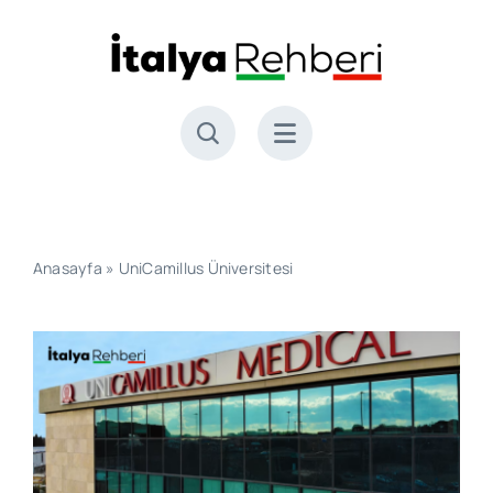
Skip
to
content
Anasayfa
»
UniCamillus Üniversitesi