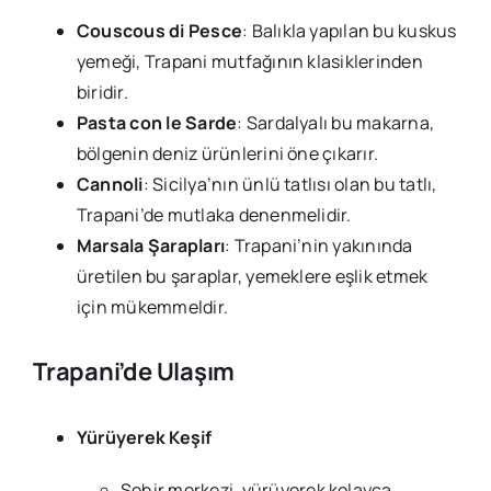
Couscous di Pesce
: Balıkla yapılan bu kuskus
yemeği, Trapani mutfağının klasiklerinden
biridir.
Pasta con le Sarde
: Sardalyalı bu makarna,
bölgenin deniz ürünlerini öne çıkarır.
Cannoli
: Sicilya’nın ünlü tatlısı olan bu tatlı,
Trapani’de mutlaka denenmelidir.
Marsala Şarapları
: Trapani’nin yakınında
üretilen bu şaraplar, yemeklere eşlik etmek
için mükemmeldir.
Trapani’de Ulaşım
Yürüyerek Keşif
Şehir merkezi, yürüyerek kolayca