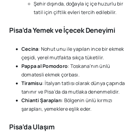
Şehir dışında, doğayla iç içe huzurlu bir
tatil için çiftlik evleri tercih edilebilir.
Pisa’da Yemek ve İçecek Deneyimi
Cecina
: Nohut unu ile yapılan ince bir ekmek
çeşidi, yerel mutfakta sıkça tüketilir.
Pappa al Pomodoro
: Toskana’nın ünlü
domatesli ekmek çorbası.
Tiramisu
: İtalyan tatlısı olarak dünya çapında
tanınır ve Pisa’da da mutlaka denenmelidir.
Chianti Şarapları
: Bölgenin ünlü kırmızı
şarapları, yemeklere eşlik eder.
Pisa’da Ulaşım