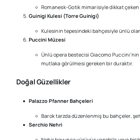
Romanesk-Gotik mimarisiyle dikkat çeken bu
Guinigi Kulesi (Torre Guinigi)
Kulesinin tepesindeki bahçesiyle ünlü olan 
Puccini Müzesi
Ünlü opera bestecisi Giacomo Puccini’nin 
mutlaka görülmesi gereken bir duraktır.
Doğal Güzellikler
Palazzo Pfanner Bahçeleri
Barok tarzda düzenlenmiş bu bahçeler, şeh
Serchio Nehri
Nehir boyunca yürüyüş yapabilir veya bisik