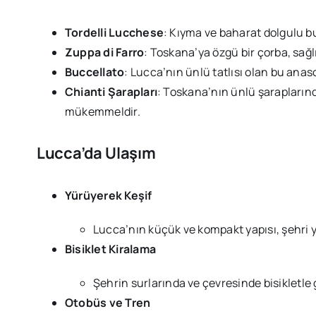
Tordelli Lucchese
: Kıyma ve baharat dolgulu b
Zuppa di Farro
: Toskana’ya özgü bir çorba, sağl
Buccellato
: Lucca’nın ünlü tatlısı olan bu anaso
Chianti Şarapları
: Toskana’nın ünlü şaraplarınd
mükemmeldir.
Lucca’da Ulaşım
Yürüyerek Keşif
Lucca’nın küçük ve kompakt yapısı, şehri y
Bisiklet Kiralama
Şehrin surlarında ve çevresinde bisikletle 
Otobüs ve Tren